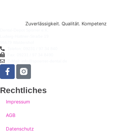
Zuverlässigkeit. Qualität. Kompetenz
Dental-Depot Spörrer e.K.
Ludwig-Hüttner-Straße 19
95679 Waldershof
Telefon: 09231 / 97 34 840
Fax: 09231 / 97 34 8490
E-Mail: info@spoerrer-dental.de
Rechtliches
Impressum
AGB
Datenschutz