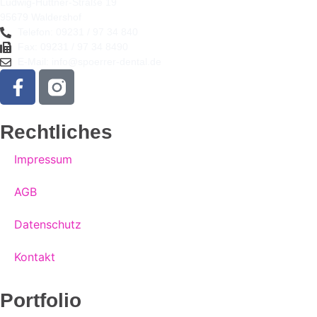
Ludwig-Hüttner-Straße 19
95679 Waldershof
Telefon: 09231 / 97 34 840
Fax: 09231 / 97 34 8490
E-Mail: info@spoerrer-dental.de
Rechtliches
Impressum
AGB
Datenschutz
Kontakt
Portfolio