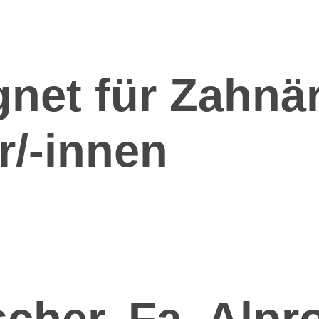
gnet für Zahnä
r/-innen
cher, Fa. Alpr