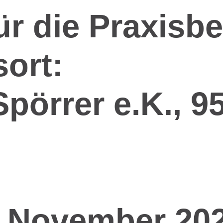
für die Praxis
ort:
pörrer e.K., 9
1. November 202