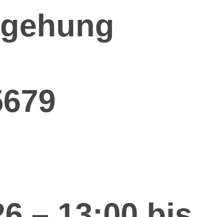
begehung
5679
6 – 13:00 bis