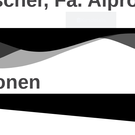
Kursinfos
Kursdetails
onen