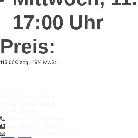
17:00 Uhr
Preis:
115.00€ zzgl. 19% MwSt.
Dental-Depot Spörrer e.K.
Ludwig-Hüttner-Straße 19
95679 Waldershof
Telefon: 09231 / 97 34 840
Fax: 09231 / 97 34 8490
E-Mail: info@spoerrer-dental.de