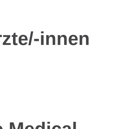
rzte/-innen
o Medical