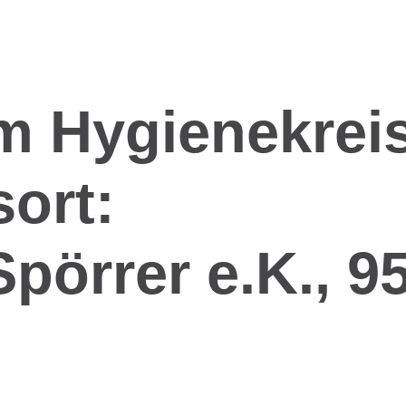
im Hygienekrei
ort:
pörrer e.K., 9