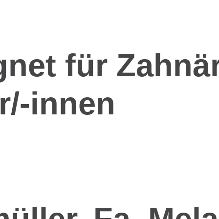
gnet für Zahnä
r/-innen
üller, Fa. Mel