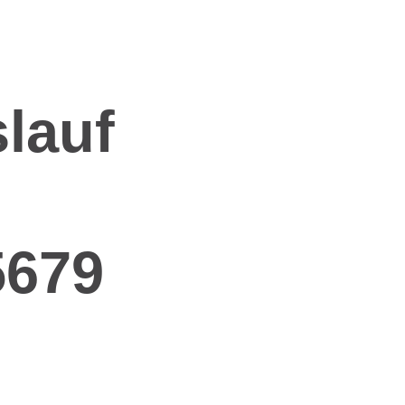
slauf
5679