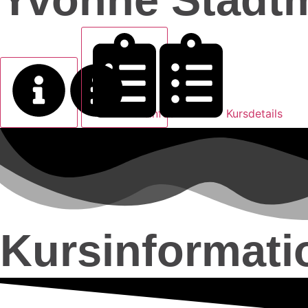
Kursinfos
Kursdetails
Kursinformati