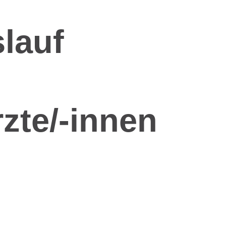
slauf
rzte/-innen