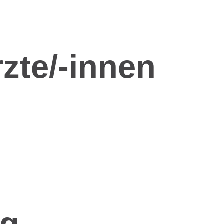
rzte/-innen
ag