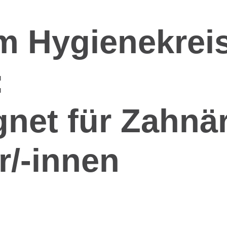
im Hygienekrei
:
gnet für Zahnä
r/-innen