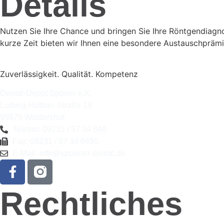
Details
Nutzen Sie Ihre Chance und bringen Sie Ihre Röntgendiagno
kurze Zeit bieten wir Ihnen eine besondere Austauschpräm
Zuverlässigkeit. Qualität. Kompetenz
Dental-Depot Spörrer e.K.
Ludwig-Hüttner-Straße 19
95679 Waldershof
Telefon: 09231 / 97 34 840
Fax: 09231 / 97 34 8490
E-Mail: info@spoerrer-dental.de
Rechtliches